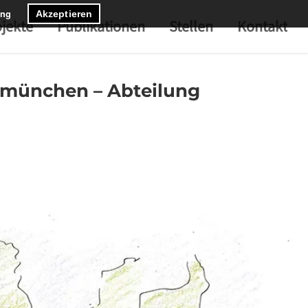
ung
Akzeptieren
jekte
Publikationen
Stellen
Kontakt
bmünchen – Abteilung