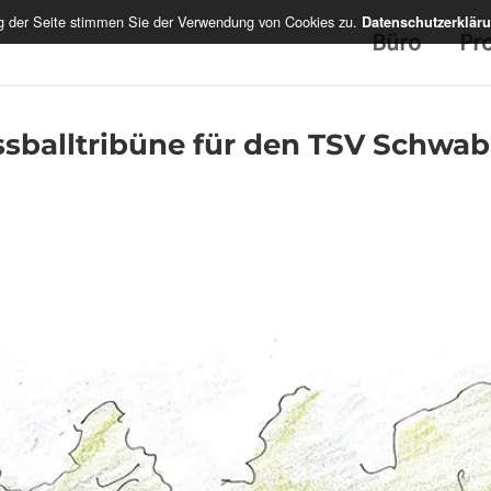
ng der Seite stimmen Sie der Verwendung von Cookies zu.
Datenschutzerklär
Büro
Pro
ssballtribüne für den TSV Schwa