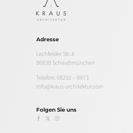
Adresse
Lechfelder Str. 8
86830 Schwabmünchen
Telefon:
08232 – 6973
info@kraus-architektur.com
Folgen Sie uns