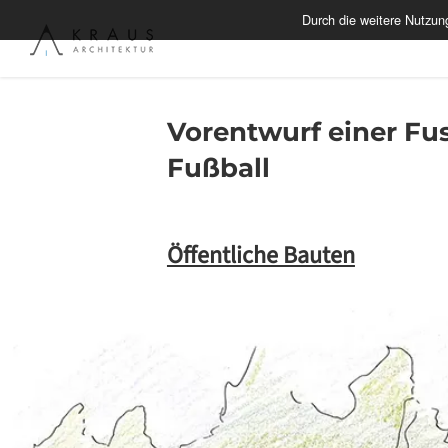
Zum
Durch die weitere Nutzu
Inhalt
springen
Vorentwurf einer Fu
Fußball
Öffentliche Bauten