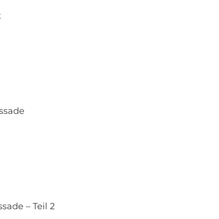
t
assade
sade – Teil 2